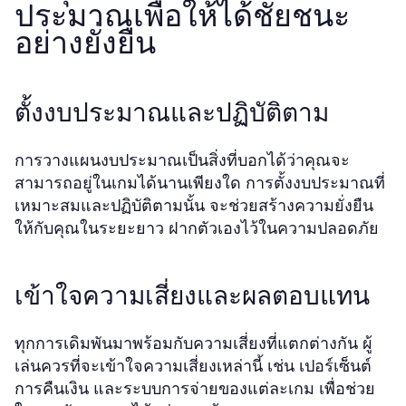
ประมาณเพื่อให้ได้ชัยชนะ
อย่างยั่งยืน
ตั้งงบประมาณและปฏิบัติตาม
การวางแผนงบประมาณเป็นสิ่งที่บอกได้ว่าคุณจะ
สามารถอยู่ในเกมได้นานเพียงใด การตั้งงบประมาณที่
เหมาะสมและปฏิบัติตามนั้น จะช่วยสร้างความยั่งยืน
ให้กับคุณในระยะยาว ฝากตัวเองไว้ในความปลอดภัย
เข้าใจความเสี่ยงและผลตอบแทน
ทุกการเดิมพันมาพร้อมกับความเสี่ยงที่แตกต่างกัน ผู้
เล่นควรที่จะเข้าใจความเสี่ยงเหล่านี้ เช่น เปอร์เซ็นต์
การคืนเงิน และระบบการจ่ายของแต่ละเกม เพื่อช่วย