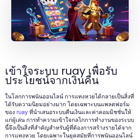
เข้าใจระบบ ruay เพื่อรับ
ประโยชน์จากเงินคืน
ในโลกการพนันออนไลน์ การแทงหวยได้กลายเป็นสิ่งที่
ได้รับความนิยมอย่างมาก โดยเฉพาะบนแพลตฟอร์ม
ของ
ที่นำเสนอระบบคืนเงินและค่าคอมมิชชั่นให้
ruay
แก่ผู้เล่น การทำความเข้าใจกลไกการทำงานของระบบ
นี้จึงเป็นสิ่งที่สำคัญสำหรับผู้ที่ต้องการสร้างรายได้จาก
การแทงหวย โดยเฉพาะในยุคสมัยที่การพนันออนไลน์