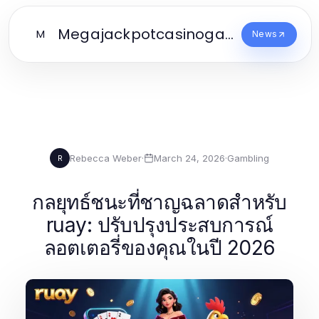
Megajackpotcasinogames
M
News
Rebecca Weber
·
March 24, 2026
·
Gambling
R
กลยุทธ์ชนะที่ชาญฉลาดสำหรับ
ruay: ปรับปรุงประสบการณ์
ลอตเตอรี่ของคุณในปี 2026