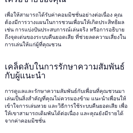
เพื่อให้สามารถได้รับค่าคอมมิชชั่นอย่างต่อเนื่อง คุณ
ต้องมีการวางแผนในการชวนเพื่อนให้เกิดประสิทธิผล
เช่น การแบ่งปันประสบการณ์เล่นจริง หรือการอธิบาย
ถึงจุดเด่นของระบบคืนยอดเสีย ที่ช่วยลดความเสี่ยงใน
การเล่นให้แก่ผู้ที่คุณชวน
เคล็ดลับในการรักษาความสัมพันธ์
กับผู้แนะนำ
การดูแลและรักษาความสัมพันธ์กับเพื่อนที่คุณชวนมา
เล่นเป็นสิ่งสำคัญที่คุณไม่ควรมองข้าม แนะนำเพื่อนให้
เข้าใจการเล่นหวย และวิธีการใช้ระบบคืนยอดเสีย เพื่อ
ให้เขาสามารถเดิมพันได้ต่อเนื่อง และคุณยังมีรายได้
จากค่าคอมมิชชั่น