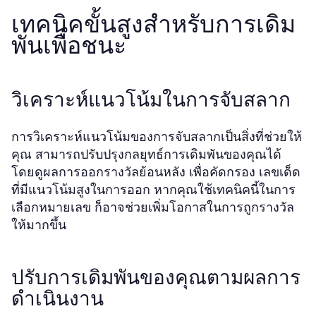
เทคนิคขั้นสูงสำหรับการเดิม
พันเพื่อชนะ
วิเคราะห์แนวโน้มในการจับสลาก
การวิเคราะห์แนวโน้มของการจับสลากเป็นสิ่งที่ช่วยให้
คุณ สามารถปรับปรุงกลยุทธ์การเดิมพันของคุณได้
โดยดูผลการออกรางวัลย้อนหลัง เพื่อคัดกรอง เลขเด็ด
ที่มีแนวโน้มสูงในการออก หากคุณใช้เทคนิคนี้ในการ
เลือกหมายเลข ก็อาจช่วยเพิ่มโอกาสในการถูกรางวัล
ให้มากขึ้น
ปรับการเดิมพันของคุณตามผลการ
ดำเนินงาน