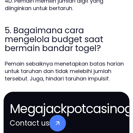
4D. Pemain memilih jumlah digit yang
diinginkan untuk bertaruh.
5. Bagaimana cara
mengelola budget saat
bermain bandar togel?
Pemain sebaiknya menetapkan batas harian
untuk taruhan dan tidak melebihi jumlah
tersebut. Juga, hindari taruhan impulsif.
Megajackpotcasino
Contact us