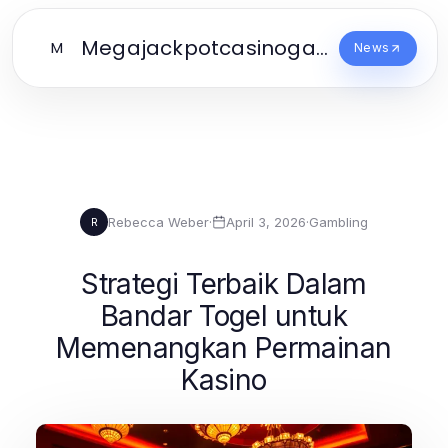
Megajackpotcasinogames
M
News
Rebecca Weber
·
April 3, 2026
·
Gambling
R
Strategi Terbaik Dalam
Bandar Togel untuk
Memenangkan Permainan
Kasino