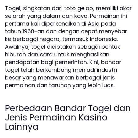
Togel, singkatan dari toto gelap, memiliki akar
sejarah yang dalam dan kaya. Permainan ini
pertama kali diperkenalkan di Asia pada
tahun 1960-an dan dengan cepat menyebar
ke berbagai negara, termasuk Indonesia.
Awalnya, togel diciptakan sebagai bentuk
hiburan dan cara untuk menghasilkan
pendapatan bagi pemerintah. Kini, bandar
togel telah berkembang menjadi industri
besar yang menawarkan berbagai jenis
permainan dan taruhan yang lebih luas.
Perbedaan Bandar Togel dan
Jenis Permainan Kasino
Lainnya