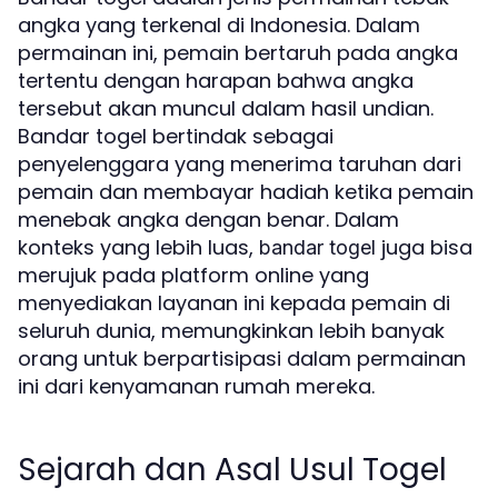
angka yang terkenal di Indonesia. Dalam
permainan ini, pemain bertaruh pada angka
tertentu dengan harapan bahwa angka
tersebut akan muncul dalam hasil undian.
Bandar togel bertindak sebagai
penyelenggara yang menerima taruhan dari
pemain dan membayar hadiah ketika pemain
menebak angka dengan benar. Dalam
konteks yang lebih luas,
juga bisa
bandar togel
merujuk pada platform online yang
menyediakan layanan ini kepada pemain di
seluruh dunia, memungkinkan lebih banyak
orang untuk berpartisipasi dalam permainan
ini dari kenyamanan rumah mereka.
Sejarah dan Asal Usul Togel