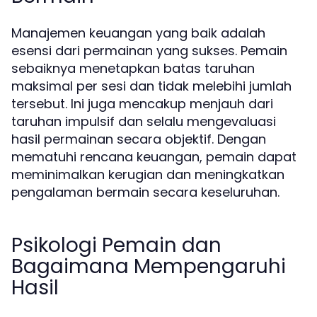
Manajemen keuangan yang baik adalah
esensi dari permainan yang sukses. Pemain
sebaiknya menetapkan batas taruhan
maksimal per sesi dan tidak melebihi jumlah
tersebut. Ini juga mencakup menjauh dari
taruhan impulsif dan selalu mengevaluasi
hasil permainan secara objektif. Dengan
mematuhi rencana keuangan, pemain dapat
meminimalkan kerugian dan meningkatkan
pengalaman bermain secara keseluruhan.
Psikologi Pemain dan
Bagaimana Mempengaruhi
Hasil