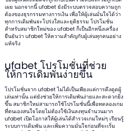
เผย นอกจากนี้ ufabet ยังมีระบบตรวจสอบความถูก
ต้องของธุรกรรมทางการเงิน เพื่อให้ผู้เล่นมั่นใจได้ว่า
ทุกการเดิมพันจะโปร่งใสและยุติธรรม โปรโมชั่น
สำหรับสมาชิกใหม่ของ ufabet ก็เป็นอีกหนึ่งเครื่อง
ยืนยันว่า ufabet ให้ความสำคัญกับผู้เล่นทุกคนอย่าง
แท้จริง
ufabet โปรโมชั่นที่ช่วย
ให้การเดิมพันง่ายขึ้น
โปรโมชั่นจาก ufabet ไม่ได้เป็นเพียงแค่การดึงดูดผู้
เล่นเท่านั้น แต่ยังช่วยให้การเดิมพันง่ายและสะดวกยิ่ง
ขึ้น สมาชิกใหม่สามารถใช้โปรโมชั่นนี้เพื่อทดลองเกม
ที่ตนเองสนใจโดยไม่ต้องใช้เงินลงทุนจำนวนมาก
ufabet เปิดโอกาสให้ผู้เล่นได้สำรวจเกมใหม่ๆ เรียนรู้
ระบบการเดิมพัน และเพิ่มความมั่นใจก่อนที่จะเริ่ม