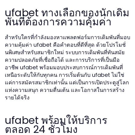
ufabet ทางเลือกของนักเดิม
พันที่ต้องการความคุ้มค่า
สำหรับใครที่กำลังมองหาแพลตฟอร์มการเดิมพันที่มอบ
ความคุ้มค่า ufabet คือคำตอบที่ดีที่สุด ด้วยโปรโมชั่
นพิเศษสำหรับสมาชิกใหม่ ระบบการเดิมพันที่ทันสมัย
ความปลอดภัยที่เชื่อถือได้ และการบริการที่เป็นมือ
อาชีพ ufabet พร้อมมอบประสบการณ์การเดิมพันที่
เหนือระดับให้กับทุกคน การเริ่มต้นกับ ufabet ไม่ใช่
แค่การสมัครสมาชิกเท่านั้น แต่เป็นการเปิดประตูสู่โลก
แห่งความสนุก ความตื่นเต้น และโอกาสในการสร้าง
รายได้จริง
ufabet พร้อมให้บริการ
ตลอด 24 ชั่วโมง